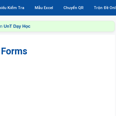
hiếu Kiểm Tra
Mẫu Excel
Chuyển QR
Trộn Đề Onl
ên
UnT Dạy Học
 Forms