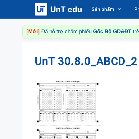
Chuyển
UnT edu
Sản phẩm
P
đến
nội
dung
[Mới]
Đã hỗ trợ chấm phiếu
Gốc Bộ GD&ĐT
tr
UnT 30.8.0_ABCD_2