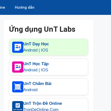
ine
Hướng dẫn
Ứng dụng UnT Labs
UnT Dạy Học
Android | IOS
UnT Học Tập
Android | IOS
UnT Chấm Bài
Android
UnT Trộn Đề Online
TronDeOnline.Com