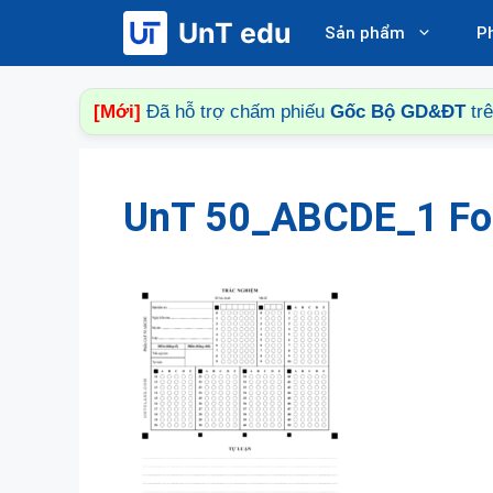
Chuyển
UnT edu
Sản phẩm
P
đến
nội
dung
[Mới]
Đã hỗ trợ chấm phiếu
Gốc Bộ GD&ĐT
tr
UnT 50_ABCDE_1 F