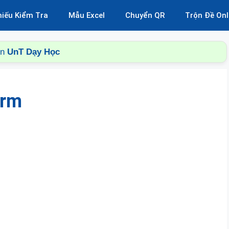
hiếu Kiểm Tra
Mẫu Excel
Chuyển QR
Trộn Đề Onl
ên
UnT Dạy Học
orm