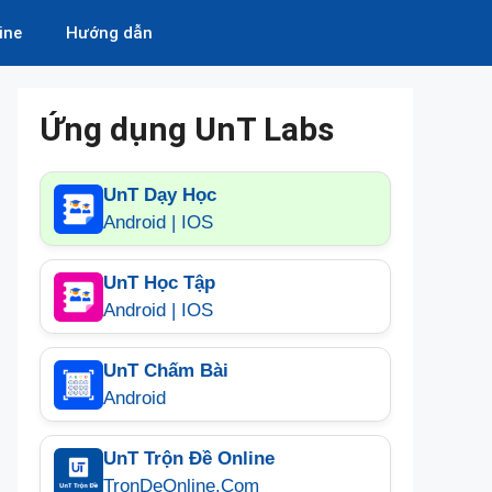
ine
Hướng dẫn
Ứng dụng UnT Labs
UnT Dạy Học
Android | IOS
UnT Học Tập
Android | IOS
UnT Chấm Bài
Android
UnT Trộn Đề Online
TronDeOnline.Com