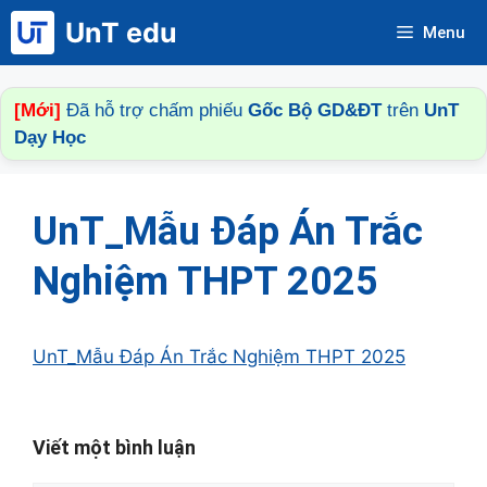
Chuyển
UnT edu
Menu
đến
nội
dung
[Mới]
Đã hỗ trợ chấm phiếu
Gốc Bộ GD&ĐT
trên
UnT
Dạy Học
UnT_Mẫu Đáp Án Trắc
Nghiệm THPT 2025
UnT_Mẫu Đáp Án Trắc Nghiệm THPT 2025
Viết một bình luận